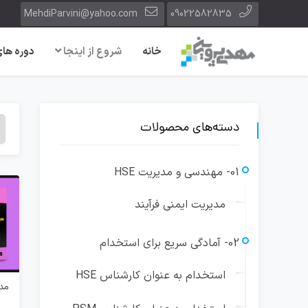
MehdiParvini@yahoo.com
09022582835
خانه
شروع از اینجا
دوره های
دسته‌های محصولات
01- مهندسی و مدیریت HSE
مدیریت ایمنی فرآیند
02- آمادگی سریع برای استخدام
استخدام به عنوان کارشناس HSE
مد