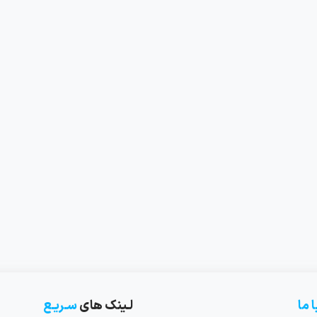
ا ما
لـینک های
سـریـع