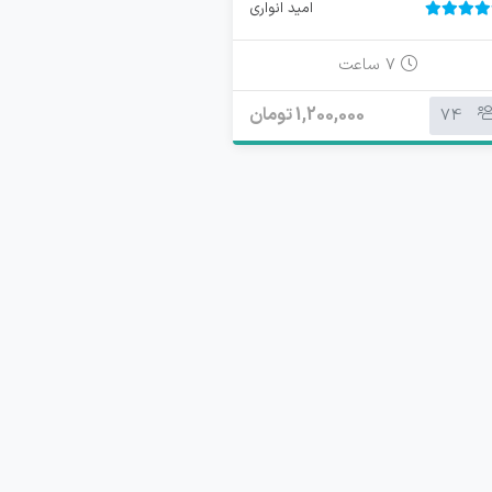
امید انواری
4.
4 رای
7 ساعت
1,200,000 تومان
74